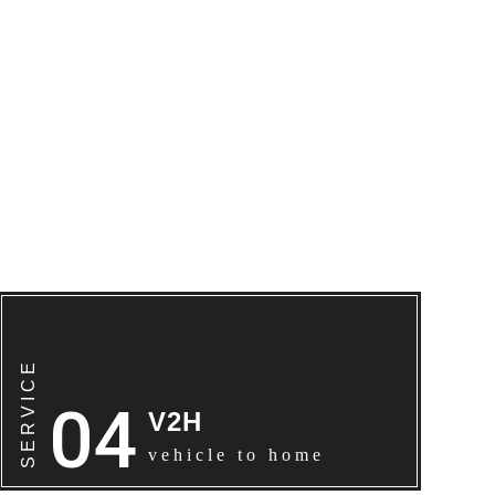
E
V2H
vehicle to home